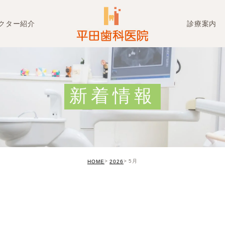
クター紹介
診療案内
一般歯科
小児歯科
新着情報
予防治療
審美治療
歯を失ってし
5月
HOME
2026